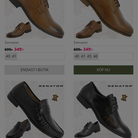
Senator
Senator
349:-
349:-
699:-
699:-
40
41
40
41
45
46
ENDAST I BUTIK
KÖP NU