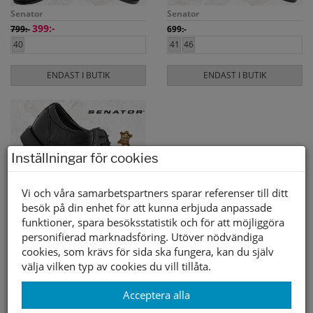
Senator
Senator
399:-
799:-
699:-
40
41
46
ENDAST I BUTIK
ENDAST I BUTIK
Inställningar för cookies
Vi och våra samarbetspartners sparar referenser till ditt
besök på din enhet för att kunna erbjuda anpassade
funktioner, spara besöksstatistik och för att möjliggöra
personifierad marknadsföring. Utöver nödvändiga
Senator
cookies, som krävs för sida ska fungera, kan du själv
349:-
699:-
välja vilken typ av cookies du vill tillåta.
41
47
Acceptera alla
ENDAST I BUTIK