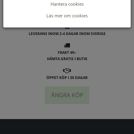
Hantera cookies
Läs mer om cookies
LEVERANS INOM 2-4 DAGAR INOM SVERIGE
FRAKT 49:-
HÄMTA GRATIS I BUTIK
ÖPPET KÖP I 30 DAGAR
ÅNGRA KÖP