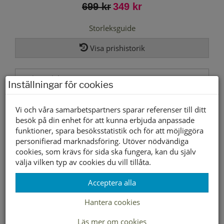
699 kr
349 kr
Storleksguide
Visa prishistorik
Inställningar för cookies
Välj storlek först
Vi och våra samarbetspartners sparar referenser till ditt
besök på din enhet för att kunna erbjuda anpassade
funktioner, spara besöksstatistik och för att möjliggöra
Lagerstatus per butik
personifierad marknadsföring. Utöver nödvändiga
cookies, som krävs för sida ska fungera, kan du själv
Butik
40
41
42
43
44
45
46
välja vilken typ av cookies du vill tillåta.
Borlänge
Acceptera alla
Buffert lager
Hantera cookies
Läs mer om cookies
LEVERANS INOM 2-4 DAGAR INOM SVERIGE