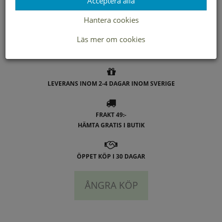
Acceptera alla
Butik
Hantera cookies
Borlänge
Läs mer om cookies
Buffert lager
LEVERANS INOM 2-4 DAGAR INOM SVERIGE
FRAKT 49:-
HÄMTA GRATIS I BUTIK
ÖPPET KÖP I 30 DAGAR
ÅNGRA KÖP