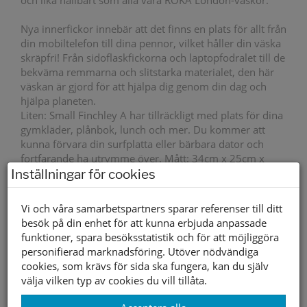
och lika hållbart som alla våra ROKA London-väskor.
Nya innerfickor innebär att det finns en plats för allt från
din mobiltelefon till dina pennor, vilket håller din väska
skräpfri! Från sidoflaskfickorna och laptopfodralet till de
bekväma remmarna och slitstarka materialet, den här
väskan är gjord för att hjälpa dig genom din dag och
hjälpa planeten.
Liten: Small Finchley A har tillräckligt med plats för dina
gymkläder, plånbok, lunch och mer. Du kommer att
kunna förvara din surfplatta eller bärbara dator och
fortfarande ha utrymme över. Mått: 34cm x 25cm x
12cm. Kapacitet: 10 liter.
Inställningar för cookies
Övrigt
Mått: 34cm x 25cm x 12cm. Volym 10 lite
Vi och våra samarbetspartners sparar referenser till ditt
besök på din enhet för att kunna erbjuda anpassade
Storleksguide
funktioner, spara besöksstatistik och för att möjliggöra
personifierad marknadsföring. Utöver nödvändiga
Slut i webbshopen
cookies, som krävs för sida ska fungera, kan du själv
välja vilken typ av cookies du vill tillåta.
Lagerstatus per butik