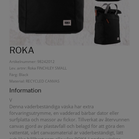
ROKA
Artikelnummer: 98242012
Lev. artnr: Roka FINCHLEY SMALL
Färg: Black
Material: RECYCLED CANVAS
Information
V
Denna väderbeständiga väska har extra
förvaringsutrymme, en vadderad bärbar dator eller
surfplatta och massor av fickor. Tillverkat av återvunnen
canvas gjord av plastavfall och belagd för att göra den
vattentät, vårt canvasmaterial är väderbeständigt, lätt