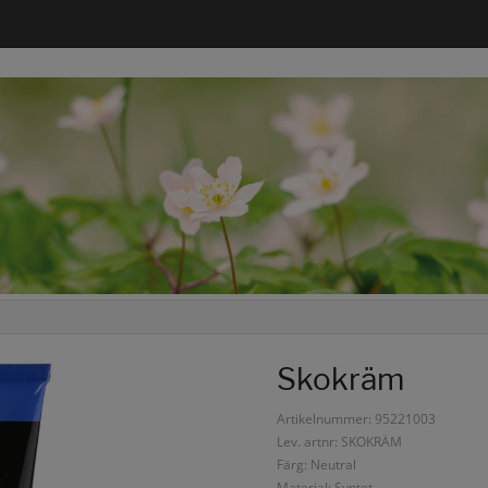
Skokräm
Artikelnummer: 95221003
Lev. artnr: SKOKRÄM
Färg: Neutral
Material: Syntet