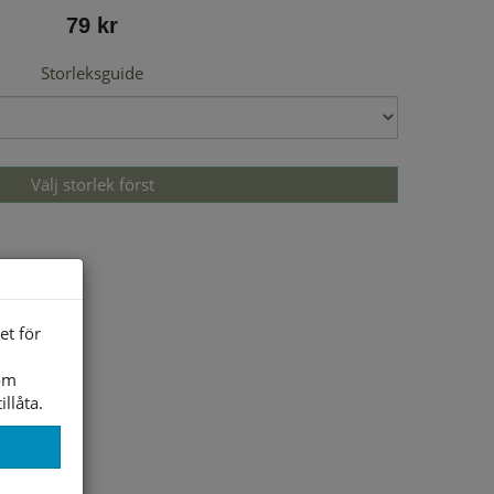
79 kr
Storleksguide
Välj storlek först
et för
som
illåta.