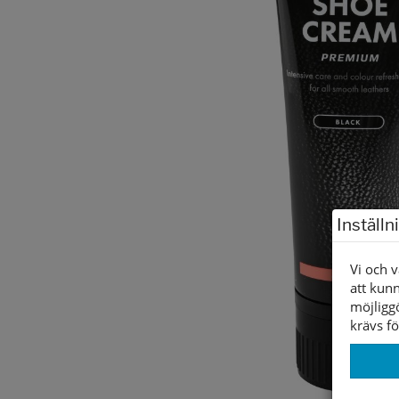
Inställn
Vi och v
att kunn
möjligg
krävs fö