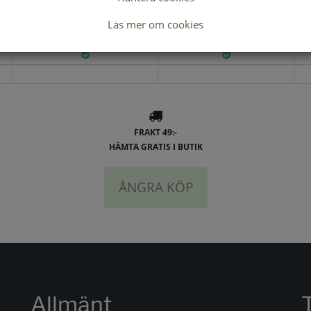
Lagerstatus per butik
Läs mer om cookies
SVART
BRUN
FRAKT 49:-
HÄMTA GRATIS I BUTIK
ÅNGRA KÖP
Allmänt