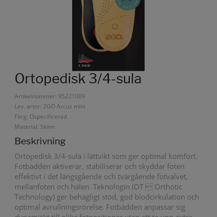
Ortopedisk 3/4-sula
Artikelnummer: 95221009
Lev. artnr: 2GO Arcus mini
Färg: Ospecificerad
Material: Skinn
Beskrivning
Ortopedisk 3/4-sula i lättvikt som ger optimal komfort.
Fotbädden aktiverar, stabiliserar och skyddar foten
effektivt i det längsgående och tvärgående fotvalvet,
mellanfoten och hälen. Teknologin (OT  Orthotic
Technology) ger behagligt stöd, god blodcirkulation och
optimal avrullningsrörelse. Fotbädden anpassar sig