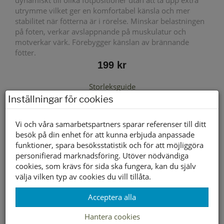
dynamiskt till olika fotpositioner utan att ta upp extra
utrymme vilket ger en komfortabel känsla och mer
stabilitet när fötterna är i rörelse. Minskar belastningen
på foten, verkar avslappnande på muskulatur och
motverkar värk. Förebygger känslan av brännande
fötter.
199 kr
Storleksguide
Inställningar för cookies
Vi och våra samarbetspartners sparar referenser till ditt
besök på din enhet för att kunna erbjuda anpassade
Välj storlek först
funktioner, spara besöksstatistik och för att möjliggöra
personifierad marknadsföring. Utöver nödvändiga
cookies, som krävs för sida ska fungera, kan du själv
Lagerstatus per butik
välja vilken typ av cookies du vill tillåta.
Butik
36
37
38
39
40
41
42
43
44
45
46
Acceptera alla
Borlänge
Buffert lager
Hantera cookies