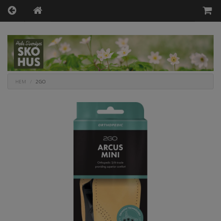
HEM
2GO