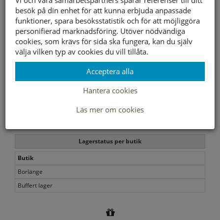
trånga och obekväma under dagen.
besök på din enhet för att kunna erbjuda anpassade
funktioner, spara besöksstatistik och för att möjliggöra
Yttersula material
Gummi
personifierad marknadsföring. Utöver nödvändiga
cookies, som krävs för sida ska fungera, kan du själv
Innersula material
Textil/Syntet
välja vilken typ av cookies du vill tillåta.
Foder material
Textil/Syntet
Acceptera alla
Storleksguide
Hantera cookies
Läs mer om cookies
Slut i webbshopen
Lagerstatus per butik
Butik
Borlänge
Buffert lager