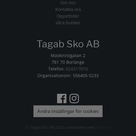
Om oss
Kontakta oss
Öppettider
Våra butiker
Tagab Sko AB
Maskinistgatan 2
781 70 Borlänge
Telefon:
024317010
Organisationsnr: 556405-5233
Ändra inställingar för cookies
© Tagab Sko AB 2026 i samarbete med
Flexicon