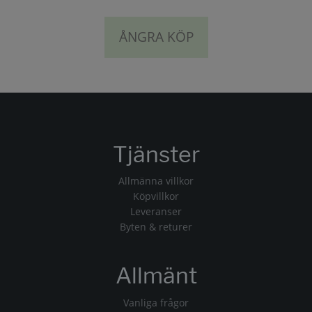
ÅNGRA KÖP
Tjänster
Allmänna villkor
Köpvillkor
Leveranser
Byten & returer
Allmänt
Vanliga frågor