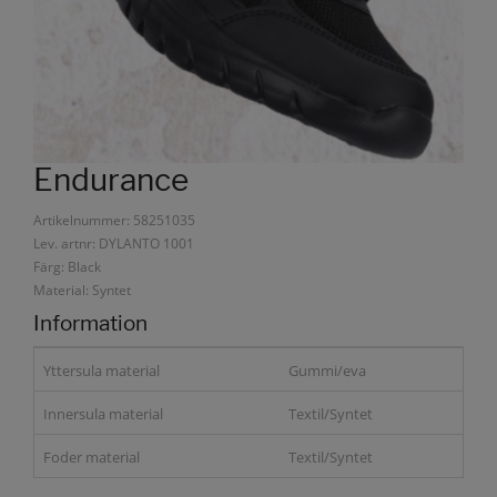
Endurance
Artikelnummer: 58251035
Lev. artnr: DYLANTO 1001
Färg: Black
Material: Syntet
Information
Yttersula material
Gummi/eva
Innersula material
Textil/Syntet
Foder material
Textil/Syntet