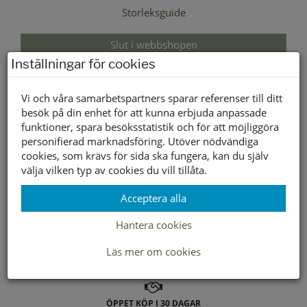
Storleksguide
Slut i webbshopen
Inställningar för cookies
Lagerstatus per butik
Vi och våra samarbetspartners sparar referenser till ditt
Butik
besök på din enhet för att kunna erbjuda anpassade
funktioner, spara besöksstatistik och för att möjliggöra
Borlänge
personifierad marknadsföring. Utöver nödvändiga
Buffert lager
cookies, som krävs för sida ska fungera, kan du själv
välja vilken typ av cookies du vill tillåta.
Acceptera alla
LEVERANS INOM 2-4 DAGAR INOM SVERIGE
Hantera cookies
FRAKT 49:-
Läs mer om cookies
HÄMTA GRATIS I BUTIK
ÖPPET KÖP I 30 DAGAR