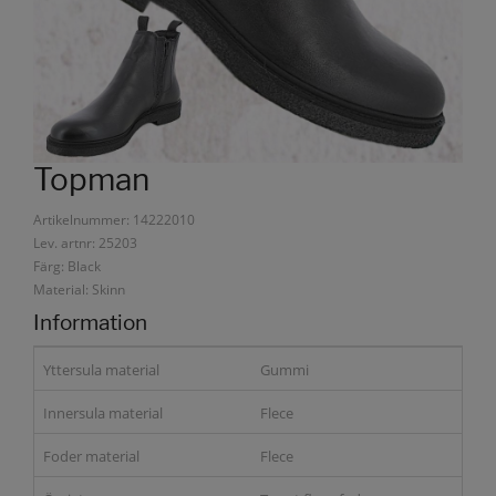
Topman
Artikelnummer: 14222010
Lev. artnr: 25203
Färg: Black
Material: Skinn
Information
Yttersula material
Gummi
Innersula material
Flece
Foder material
Flece