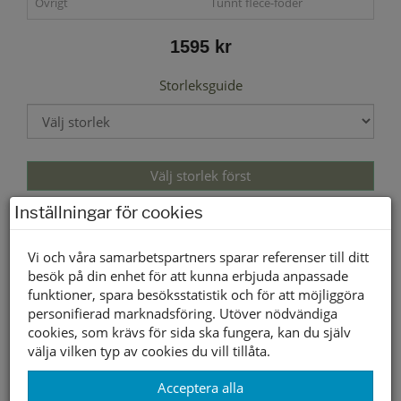
Övrigt
Tunnt flece-foder
1595 kr
Storleksguide
Välj storlek först
Inställningar för cookies
Lagerstatus per butik
Vi och våra samarbetspartners sparar referenser till ditt
Butik
41
42
43
44
45
46
besök på din enhet för att kunna erbjuda anpassade
Borlänge
funktioner, spara besöksstatistik och för att möjliggöra
Buffert lager
personifierad marknadsföring. Utöver nödvändiga
cookies, som krävs för sida ska fungera, kan du själv
välja vilken typ av cookies du vill tillåta.
Andra färger
Acceptera alla