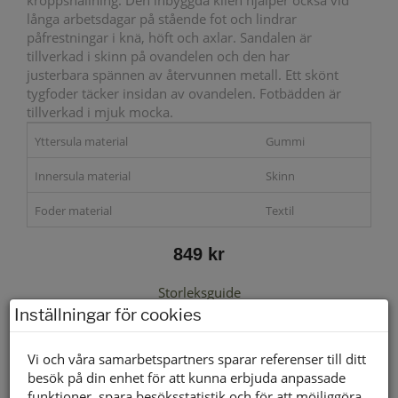
kroppshållning. Den inbyggda kilen hjälper också vid
långa arbetsdagar på stående fot och lindrar
påfrestningar i knä, höft och axlar. Sandalen är
tillverkad i skinn på ovandelen och den har
justerbara spännen av återvunnen metall. Ett skönt
tygfoder täcker insidan av ovandelen. Fotbädden är
tillverkad i mjuk mocka.
Yttersula material
Gummi
Innersula material
Skinn
Foder material
Textil
849 kr
Storleksguide
Inställningar för cookies
Vi och våra samarbetspartners sparar referenser till ditt
besök på din enhet för att kunna erbjuda anpassade
Välj storlek först
funktioner, spara besöksstatistik och för att möjliggöra