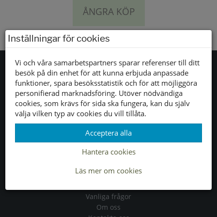
ÅNGRA KÖP
Inställningar för cookies
Vi och våra samarbetspartners sparar referenser till ditt
besök på din enhet för att kunna erbjuda anpassade
funktioner, spara besöksstatistik och för att möjliggöra
Tjänster
personifierad marknadsföring. Utöver nödvändiga
cookies, som krävs för sida ska fungera, kan du själv
Allmänna villkor
välja vilken typ av cookies du vill tillåta.
Köpvillkor
Acceptera alla
Leveranser
Byten & returer
Hantera cookies
Läs mer om cookies
Allmänt
Vanliga frågor
Om oss