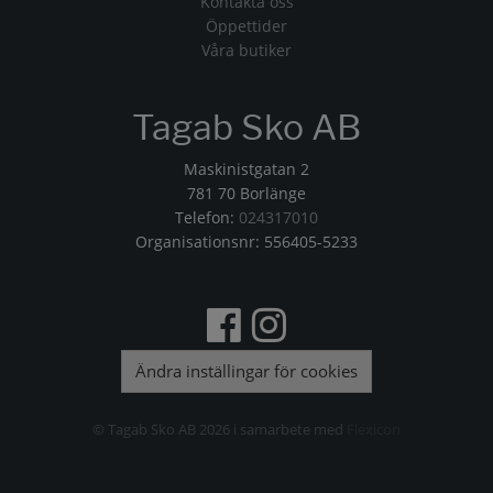
Kontakta oss
Öppettider
Våra butiker
Tagab Sko AB
Maskinistgatan 2
781 70 Borlänge
Telefon:
024317010
Organisationsnr: 556405-5233
Ändra inställingar för cookies
© Tagab Sko AB 2026 i samarbete med
Flexicon