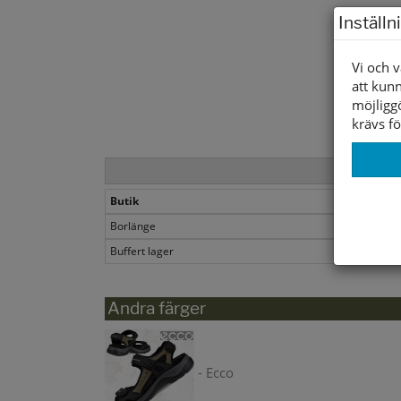
Inställn
Vi och v
att kunn
möjligg
krävs fö
Butik
Borlänge
Buffert lager
Andra färger
- Ecco