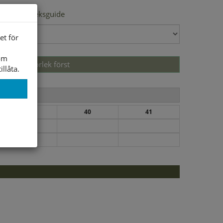
Storleksguide
et för
som
Välj storlek först
illåta.
39
40
41