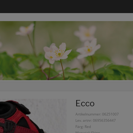
Ecco
Artikelnummer: 06251007
Lev. artnr: 06956356447
Färg: Red
Material: Skinn