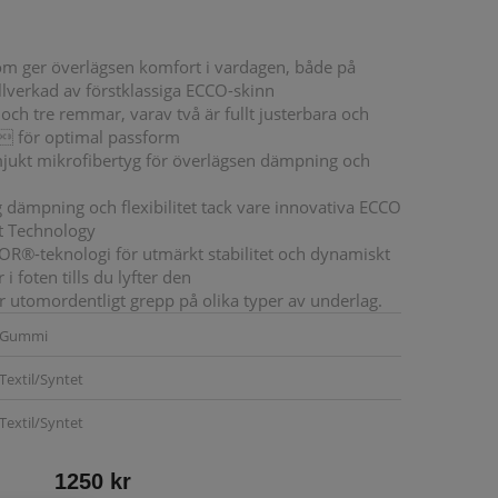
om ger överlägsen komfort i vardagen, både på
llverkad av förstklassiga ECCO-skinn
ch tre remmar, varav två är fullt justerbara och
  för optimal passform
ukt mikrofibertyg för överlägsen dämpning och
g dämpning och flexibilitet tack vare innovativa ECCO
t Technology
®-teknologi för utmärkt stabilitet och dynamiskt
i foten tills du lyfter den
r utomordentligt grepp på olika typer av underlag.
Gummi
Textil/Syntet
Textil/Syntet
1250 kr