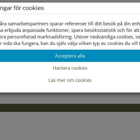
ingar för cookies
åra samarbetspartners sparar referenser till ditt besök på din enh
a erbjuda anpassade funktioner, spara besöksstatistik och för att
öra personifierad marknadsföring. Utöver nödvändiga cookies, 
r sida ska fungera, kan du själv välja vilken typ av cookies du vill t
Acceptera alla
Lagerstatus per butik
Hantera cookies
36
37
38
Läs mer om cookies