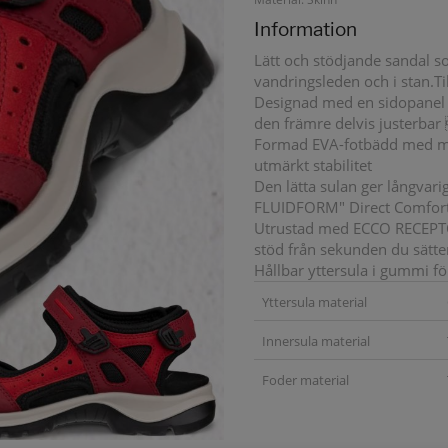
Information
Lätt och stödjande sandal s
vandringsleden och i stan.Ti
Designad med en sidopanel o
den främre delvis justerbar
Formad EVA-fotbädd med mj
utmärkt stabilitet
Den lätta sulan ger långvari
FLUIDFORM" Direct Comfor
Utrustad med ECCO RECEPTOR
stöd från sekunden du sätter 
Hållbar yttersula i gummi fö
Yttersula material
Innersula material
Foder material