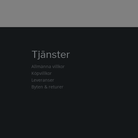
Tjänster
Allmänna villkor
Köpvillkor
Leveranser
Byten & returer