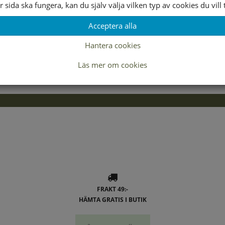
r sida ska fungera, kan du själv välja vilken typ av cookies du vill t
Lagerstatus per butik
Acceptera alla
37
38
Hantera cookies
Läs mer om cookies
FRAKT 49:-
HÄMTA GRATIS I BUTIK