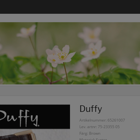
Duffy
Artikelnummer: 65261007
Lev. artnr: 75-23355 05
Färg: Brown
Material: Syntet