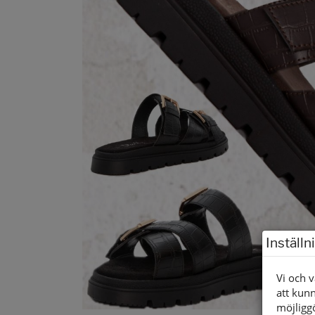
Inställn
Vi och v
att kunn
möjligg