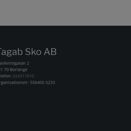
Tagab Sko AB
askinistgatan 2
81 70 Borlänge
elefon:
024317010
rganisationsnr: 556405-5233