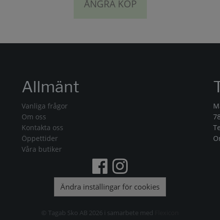
ÅNGRA KÖP
Allmänt
Vanliga frågor
M
Om oss
7
Kontakta oss
T
Öppettider
O
Våra butiker
Ändra inställingar för cookies
© Tagab Sko AB 2026 i samarbete med
Flexicon