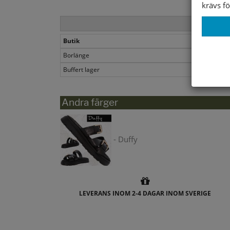
krävs fö
Butik
Borlänge
Buffert lager
Andra färger
- Duffy
LEVERANS INOM 2-4 DAGAR INOM SVERIGE