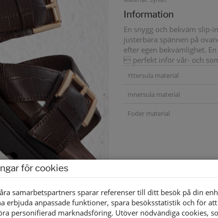
Information
En snygg och bekväm slip-in
justerbara spännen på ovand
efter egen bekvämlighet. En
 perfekt inför vår- och s
Yttersula material
Innersula material
Foder material
ingar för cookies
åra samarbetspartners sparar referenser till ditt besök på din enh
a erbjuda anpassade funktioner, spara besöksstatistik och för att
öra personifierad marknadsföring. Utöver nödvändiga cookies, 