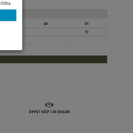
illåta.
39
40
41
ÖPPET KÖP I 30 DAGAR