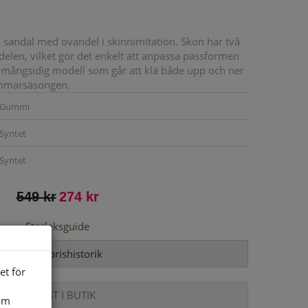
 sandal med ovandel i skinnimitation. Skon har två
elen, vilket gör det enkelt att anpassa passformen
 mångsidig modell som går att klä både upp och ner
ommarsäsongen.
Gummi
Syntet
Syntet
549 kr
274 kr
Storleksguide
Visa prishistorik
et för
ENDAST I BUTIK
som