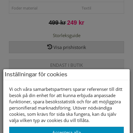
Foder material
Textil
499 kr
249 kr
Storleksguide
Visa prishistorik
ENDAST I BUTIK
Inställningar för cookies
Lagerstatus per butik
Vi och våra samarbetspartners sparar referenser till ditt
Butik
36
37
38
39
40
41
42
besök på din enhet för att kunna erbjuda anpassade
funktioner, spara besöksstatistik och för att möjliggöra
Borlänge
personifierad marknadsföring. Utöver nödvändiga
Buffert lager
cookies, som krävs för sida ska fungera, kan du själv
välja vilken typ av cookies du vill tillåta.
Andra färger
Acceptera alla