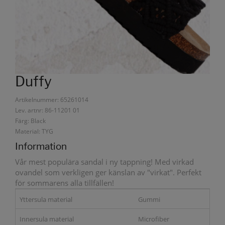
Duffy
Artikelnummer: 65261014
Lev. artnr: 86-11201 01
Färg: Black
Material: TYG
Information
Vår mest populära sandal i ny tappning! Med virkad
ovandel som verkligen ger känslan av "virkat". Perfekt
för sommarens alla tillfällen!
Yttersula material
Gummi
Innersula material
Microfiber