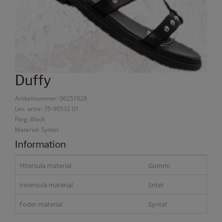
Duffy
Artikelnummer: 06251028
Lev. artnr: 75-90532 01
Färg: Black
Material: Syntet
Information
Yttersula material
Gummi
Innersula material
Sntet
Foder material
Syntet