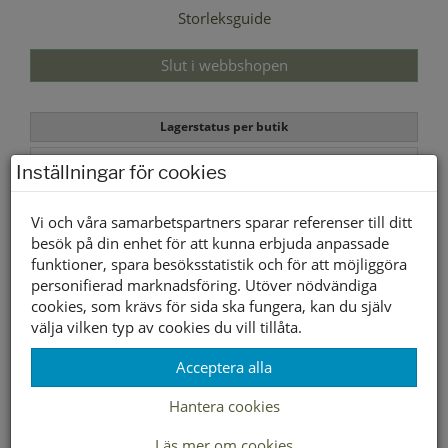
Storleksguide
Slut i webbshopen
Lagerstatus per butik
Butik
Inställningar för cookies
Borlänge
Buffert lager
Vi och våra samarbetspartners sparar referenser till ditt
besök på din enhet för att kunna erbjuda anpassade
funktioner, spara besöksstatistik och för att möjliggöra
Andra färger
personifierad marknadsföring. Utöver nödvändiga
cookies, som krävs för sida ska fungera, kan du själv
välja vilken typ av cookies du vill tillåta.
- Duffy
Acceptera alla
Hantera cookies
Läs mer om cookies