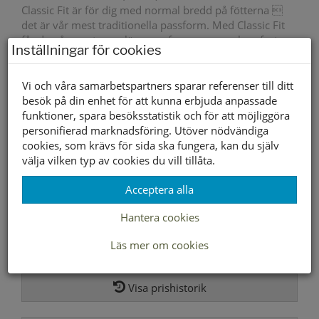
Classic Fit är för dig med normal bredd på fötterna 
det är vår mest traditionella passform. Med Classic Fit
får du vår mest populära passform som ger komfort
Inställningar för cookies
hela dagen.
Om dina fötter har normal bredd men ändå behöver
Vi och våra samarbetspartners sparar referenser till ditt
välbefinnande och komfort är Classic Fit rätt passform
besök på din enhet för att kunna erbjuda anpassade
för dig.
funktioner, spara besöksstatistik och för att möjliggöra
personifierad marknadsföring. Utöver nödvändiga
Yttersula material
Gummi
cookies, som krävs för sida ska fungera, kan du själv
välja vilken typ av cookies du vill tillåta.
Innersula material
Textil/Syntet
Acceptera alla
Foder material
Textil/Syntet
Hantera cookies
1795 kr
897 kr
Läs mer om cookies
Storleksguide
Visa prishistorik