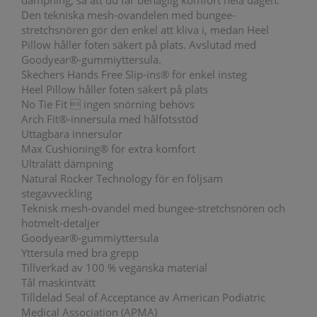
dämpning, så att du får behaglig komfort hela dagen.
Den tekniska mesh-ovandelen med bungee-
stretchsnören gör den enkel att kliva i, medan Heel
Pillow håller foten säkert på plats. Avslutad med
Goodyear®-gummiyttersula.
Skechers Hands Free Slip-ins® för enkel insteg
Heel Pillow håller foten säkert på plats
No Tie Fit  ingen snörning behövs
Arch Fit®-innersula med hålfotsstöd
Uttagbara innersulor
Max Cushioning® för extra komfort
Ultralätt dämpning
Natural Rocker Technology för en följsam
stegavveckling
Teknisk mesh-ovandel med bungee-stretchsnören och
hotmelt-detaljer
Goodyear®-gummiyttersula
Yttersula med bra grepp
Tillverkad av 100 % veganska material
Tål maskintvätt
Tilldelad Seal of Acceptance av American Podiatric
Medical Association (APMA)