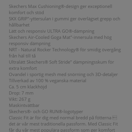
Skechers Max Cushioning®-design ger exceptionell
komfort och stöd
SKX GRIP"-yttersulan i gummi ger överlägset grepp och
hållbarhet
Lätt och responsiv ULTRA GO®-dämpning
Skechers Air-Cooled Goga Mat"-innersula med hög
responsiv dämpning
NRT - Natural Rocker Technology® för smidig övergång
från häl till tå
Ultralätt Skechers® Soft Stride" dämpningsskum för
extra komfort
Ovandel i sportig mesh med snörning och 3D-detaljer
Tillverkad av 100 % veganska material
Ca. 5 cm klackhöjd
Drop: 7 mm
Vikt: 267 g
Maskintvättbar
Skechers®- och GO RUN®-logotyper
Classic Fit är för dig med normal bredd på fötterna 
det är vår mest traditionella passform. Med Classic Fit
får du vår mest populära passform som ger komfort