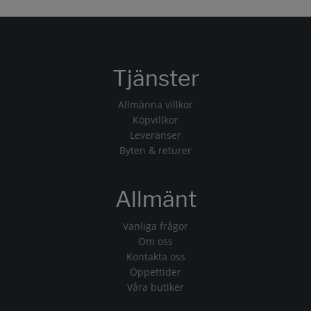
Tjänster
Allmänna villkor
Köpvillkor
Leveranser
Byten & returer
Allmänt
Vanliga frågor
Om oss
Kontakta oss
Öppettider
Våra butiker