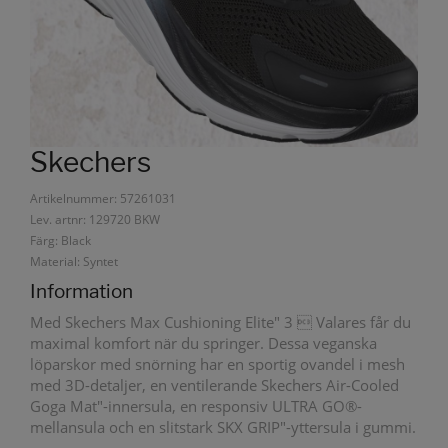
Skechers
Artikelnummer: 57261031
Lev. artnr: 129720 BKW
Färg: Black
Material: Syntet
Information
Med Skechers Max Cushioning Elite" 3  Valares får du
maximal komfort när du springer. Dessa veganska
löparskor med snörning har en sportig ovandel i mesh
med 3D-detaljer, en ventilerande Skechers Air-Cooled
Goga Mat"-innersula, en responsiv ULTRA GO®-
mellansula och en slitstark SKX GRIP"-yttersula i gummi.