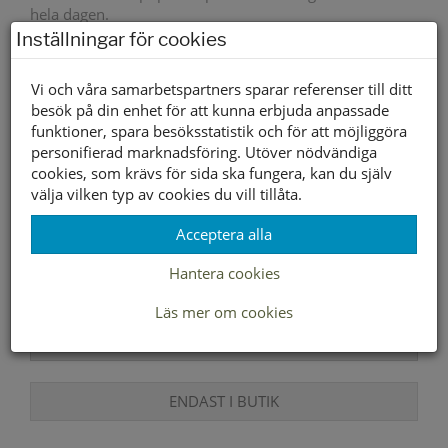
hela dagen.
Inställningar för cookies
Om dina fötter har normal bredd men ändå behöver
välbefinnande och komfort är Classic Fit rätt passform
Vi och våra samarbetspartners sparar referenser till ditt
för dig.
besök på din enhet för att kunna erbjuda anpassade
funktioner, spara besöksstatistik och för att möjliggöra
Yttersula material
Gummi
personifierad marknadsföring. Utöver nödvändiga
Innersula material
Textil/Syntet
cookies, som krävs för sida ska fungera, kan du själv
välja vilken typ av cookies du vill tillåta.
Foder material
Textil/Syntet
Acceptera alla
1495 kr
1046 kr
Hantera cookies
Storleksguide
Läs mer om cookies
Visa prishistorik
ENDAST I BUTIK