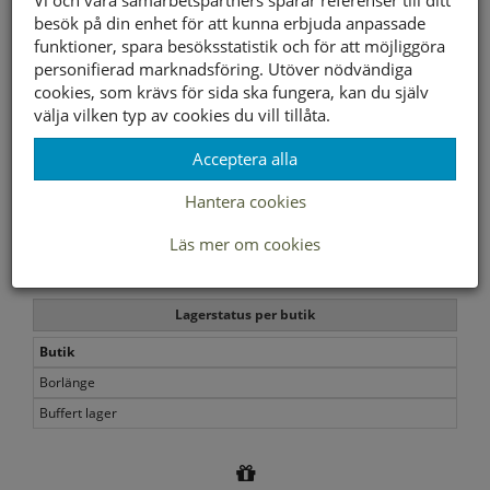
för dig.
besök på din enhet för att kunna erbjuda anpassade
funktioner, spara besöksstatistik och för att möjliggöra
Yttersula material
Gummi
personifierad marknadsföring. Utöver nödvändiga
cookies, som krävs för sida ska fungera, kan du själv
Innersula material
Textil/Syntet
välja vilken typ av cookies du vill tillåta.
Foder material
Tréxtil/Syntet
Acceptera alla
Storleksguide
Hantera cookies
Läs mer om cookies
Slut i webbshopen
Lagerstatus per butik
Butik
Borlänge
Buffert lager