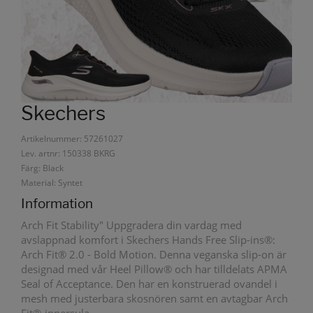
Skechers
Artikelnummer: 57261027
Lev. artnr: 150338 BKRG
Färg: Black
Material: Syntet
Information
Arch Fit Stability" Uppgradera din vardag med
avslappnad komfort i Skechers Hands Free Slip-ins®:
Arch Fit® 2.0 - Bold Motion. Denna veganska slip-on är
designad med vår Heel Pillow® och har tilldelats APMA
Seal of Acceptance. Den har en konstruerad ovandel i
mesh med justerbara skosnören samt en avtagbar Arch