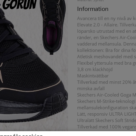
Information
Avancera till en ny nivå a
Elevate 2.0 - Allaire. Tillv
löparsko utrustad med en at
ränder, en Skechers Air-Co
vadderad mellansula. Denna 
kollektionen: Bra för dina fö
Atletisk meshovandel med sc
Flexibel yttersula med bra 
3,8 cm klackhöjd
Maskintvättbar
Tillverkad med minst 20% åter
minska avfall
Skechers Air-Cooled Goga M
Skechers M-Strike-teknologi 
mellansulekonfiguration skap
Lätt, responsiv ULTRA LIGHT
Ultralätt Skechers Soft Str
Tillverkad med 100% vegans
Classic Fit är för dig med n