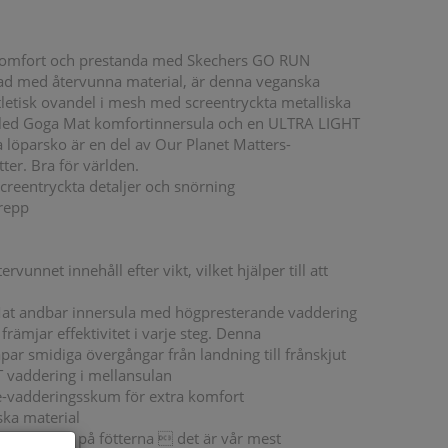
v komfort och prestanda med Skechers GO RUN
erkad med återvunna material, är denna veganska
letisk ovandel i mesh med screentryckta metalliska
oled Goga Mat komfortinnersula och en ULTRA LIGHT
löparsko är en del av Our Planet Matters-
tter. Bra för världen.
reentryckta detaljer och snörning
grepp
vunnet innehåll efter vikt, vilket hjälper till att
at andbar innersula med högpresterande vaddering
främjar effektivitet i varje steg. Denna
ar smidiga övergångar från landning till frånskjut
 vaddering i mellansulan
ide-vadderingsskum för extra komfort
ka material
ormal bredd på fötterna  det är vår mest