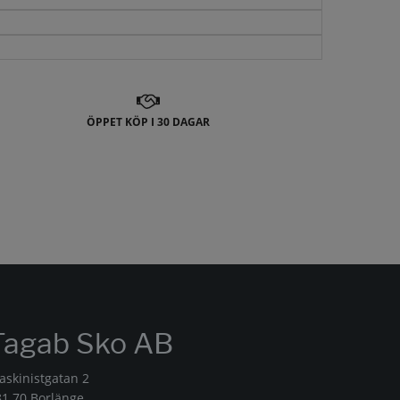
ÖPPET KÖP I 30 DAGAR
Tagab Sko AB
askinistgatan 2
81 70 Borlänge