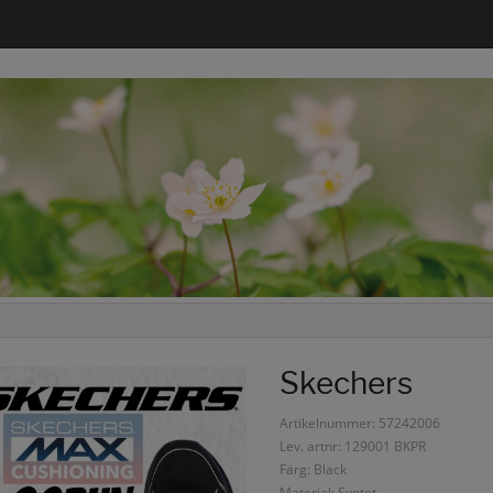
Skechers
Artikelnummer: 57242006
Lev. artnr: 129001 BKPR
Färg: Black
Material: Syntet