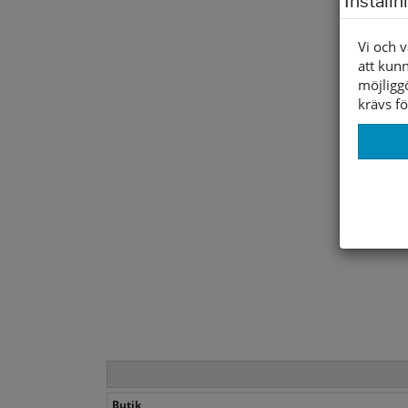
Inställn
Vi och v
att kunn
möjligg
krävs fö
Butik