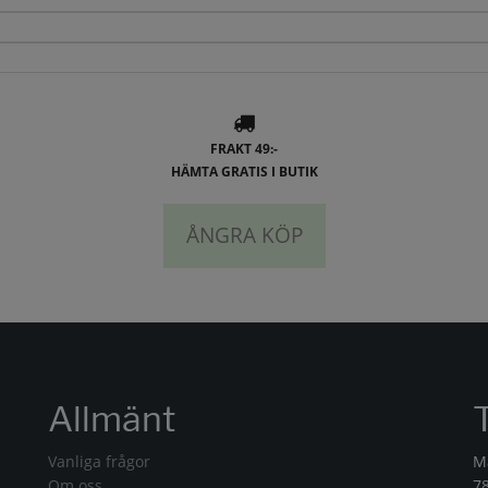
FRAKT 49:-
HÄMTA GRATIS I BUTIK
ÅNGRA KÖP
Allmänt
Vanliga frågor
M
Om oss
7