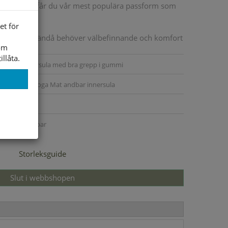
 Classic Fit får du vår mest populära passform som
et för
 bredd men ändå behöver välbefinnande och komfort
som
ör dig.
illåta.
Flexibel yttersula med bra grepp i gummi
Air-Cooled Goga Mat andbar innersula
Textil/Syntet
Maskintvättbar
Storleksguide
Slut i webbshopen