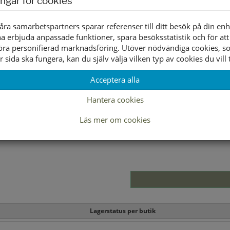
ingar för cookies
traditionella passform. Med
ger komfort hela dagen.
åra samarbetspartners sparar referenser till ditt besök på din enh
a erbjuda anpassade funktioner, spara besöksstatistik och för att
Om dina fötter har normal
öra personifierad marknadsföring. Utöver nödvändiga cookies, 
är Classic Fit rätt passform f
r sida ska fungera, kan du själv välja vilken typ av cookies du vill t
Yttersula material
Acceptera alla
Innersula material
Hantera cookies
Foder material
Läs mer om cookies
Övrigt
Lagerstatus per butik