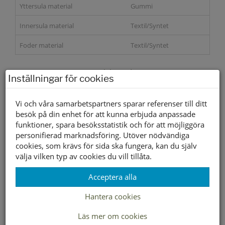
Yttersula material
Gummi
Innersula material
Textil/Syntet
Foder material
Textil/Syntet
Storleksguide
Inställningar för cookies
Slut i webbshopen
Vi och våra samarbetspartners sparar referenser till ditt
besök på din enhet för att kunna erbjuda anpassade
funktioner, spara besöksstatistik och för att möjliggöra
Lagerstatus per butik
personifierad marknadsföring. Utöver nödvändiga
Butik
cookies, som krävs för sida ska fungera, kan du själv
välja vilken typ av cookies du vill tillåta.
Borlänge
Buffert lager
Acceptera alla
Hantera cookies
LEVERANS INOM 2-4 DAGAR INOM SVERIGE
Läs mer om cookies