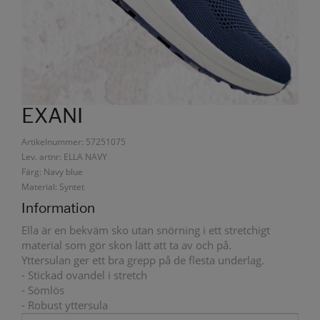
EXANI
Artikelnummer: 57251075
Lev. artnr: ELLA NAVY
Färg: Navy blue
Material: Syntet
Information
Ella är en bekväm sko utan snörning i ett stretchigt
material som gör skon lätt att ta av och på.
Yttersulan ger ett bra grepp på de flesta underlag.
- Stickad ovandel i stretch
- Sömlös
- Robust yttersula