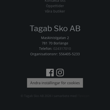
Kontakta oss
Öppettider
Våra butiker
Tagab Sko AB
Maskinistgatan 2
781 70 Borlänge
Telefon:
024317010
Organisationsnr: 556405-5233
Ändra inställingar för cookies
© Tagab Sko AB 2026 i samarbete med
Flexicon