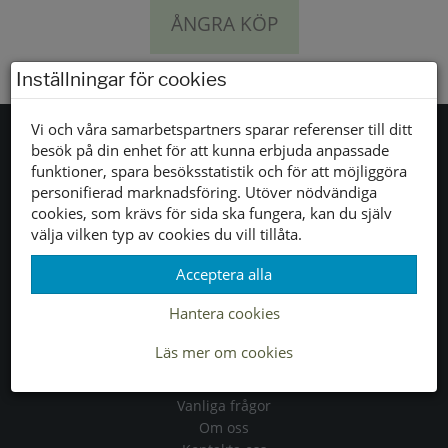
ÅNGRA KÖP
Inställningar för cookies
Vi och våra samarbetspartners sparar referenser till ditt
besök på din enhet för att kunna erbjuda anpassade
funktioner, spara besöksstatistik och för att möjliggöra
Tjänster
personifierad marknadsföring. Utöver nödvändiga
cookies, som krävs för sida ska fungera, kan du själv
Allmänna villkor
välja vilken typ av cookies du vill tillåta.
Köpvillkor
Acceptera alla
Leveranser
Byten & returer
Hantera cookies
Läs mer om cookies
Allmänt
Vanliga frågor
Om oss