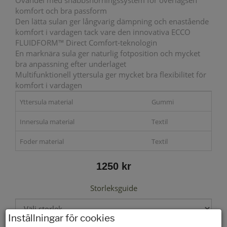
Ovandel med snabbsnörningssystem för överlägsen
komfort och bra passform
Den lätta sulan ger långvarig dämpning och enastående
komfort i vardagen tack vare den innovativa ECCO
FLUIDFORM™ Direct Comfort-teknologin
En marknära sula ger naturlig fotposition och mycket
bra anpassning efter underlaget
Multifunktionell yttersula ger mycket bra flexibilitet för
komfort i vardagen
Yttersula material
Gummi
Innersula material
Textil
Foder material
Textil
1250 kr
Storleksguide
Inställningar för cookies