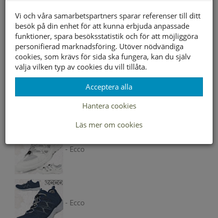
Välj storlek först
Vi och våra samarbetspartners sparar referenser till ditt
besök på din enhet för att kunna erbjuda anpassade
funktioner, spara besöksstatistik och för att möjliggöra
Lagerstatus per butik
personifierad marknadsföring. Utöver nödvändiga
cookies, som krävs för sida ska fungera, kan du själv
Butik
36
37
38
39
40
41
välja vilken typ av cookies du vill tillåta.
Borlänge
Buffert lager
Acceptera alla
Hantera cookies
Andra färger
Läs mer om cookies
- Ecco
- Ecco