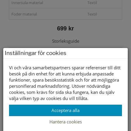
Innersula material
Textil
Foder material
Textil
699 kr
Storleksguide
Inställningar för cookies
Vi och våra samarbetspartners sparar referenser till ditt
Välj storlek först
besök på din enhet för att kunna erbjuda anpassade
funktioner, spara besöksstatistik och för att möjliggöra
personifierad marknadsföring. Utöver nödvändiga
Lagerstatus per butik
cookies, som krävs för sida ska fungera, kan du själv
välja vilken typ av cookies du vill tillåta.
Butik
35
36
37
38
39
40
41
42
43
44
45
46
47
Borlänge
Acceptera alla
Buffert lager
Hantera cookies