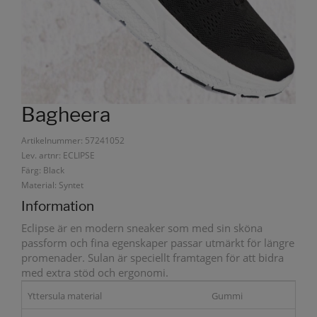
Bagheera
Artikelnummer: 57241052
Lev. artnr: ECLIPSE
Färg: Black
Material: Syntet
Information
Eclipse är en modern sneaker som med sin sköna
passform och fina egenskaper passar utmärkt för längre
promenader. Sulan är speciellt framtagen för att bidra
med extra stöd och ergonomi.
Yttersula material
Gummi