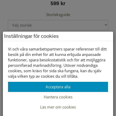
599 kr
Storleksguide
Inställningar för cookies
Välj storlek först
Vi och våra samarbetspartners sparar referenser till ditt
besök på din enhet för att kunna erbjuda anpassade
Lagerstatus per butik
funktioner, spara besöksstatistik och för att möjliggöra
personifierad marknadsföring. Utöver nödvändiga
Butik
36
37
38
39
40
41
cookies, som krävs för sida ska fungera, kan du själv
Borlänge
välja vilken typ av cookies du vill tillåta.
Buffert lager
Acceptera alla
Hantera cookies
LEVERANS INOM 2-4 DAGAR INOM SVERIGE
Läs mer om cookies