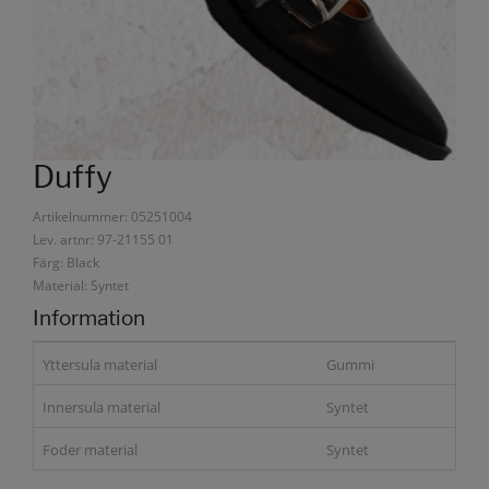
Duffy
Artikelnummer: 05251004
Lev. artnr: 97-21155 01
Färg: Black
Material: Syntet
Information
Yttersula material
Gummi
Innersula material
Syntet
Foder material
Syntet