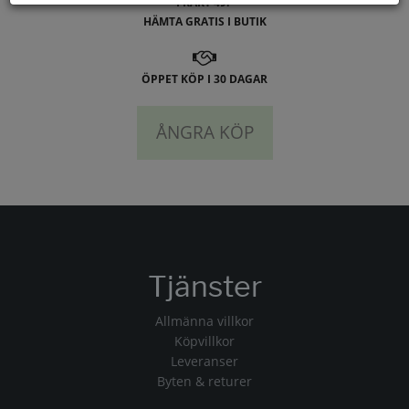
FRAKT 49:-
HÄMTA GRATIS I BUTIK
ÖPPET KÖP I 30 DAGAR
ÅNGRA KÖP
Tjänster
Allmänna villkor
Köpvillkor
Leveranser
Byten & returer