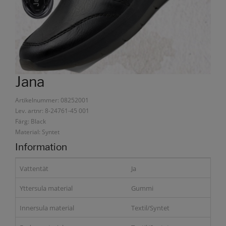
Jana
Artikelnummer: 08252001
Lev. artnr: 8-24761-45 001
Färg: Black
Material: Syntet
Information
Vattentät
Ja
Yttersula material
Gummi
Innersula material
Textil/Syntet