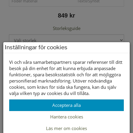
Foder material
Textil/Syntet
849 kr
Storleksguide
Inställningar för cookies
Välj storlek först
Vi och våra samarbetspartners sparar referenser till ditt
besök på din enhet för att kunna erbjuda anpassade
funktioner, spara besöksstatistik och för att möjliggöra
Lagerstatus per butik
personifierad marknadsföring. Utöver nödvändiga
cookies, som krävs för sida ska fungera, kan du själv
Butik
37
38
39
40
41
välja vilken typ av cookies du vill tillåta.
Borlänge
Buffert lager
Acceptera alla
Hantera cookies
LEVERANS INOM 2-4 DAGAR INOM SVERIGE
Läs mer om cookies