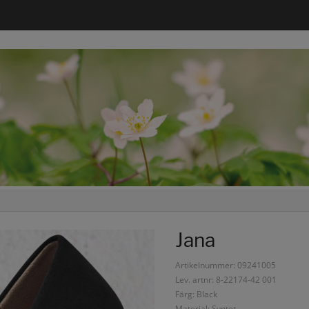
Jana
Artikelnummer: 09241005
Lev. artnr: 8-22174-42 001
Färg: Black
Material: Syntet