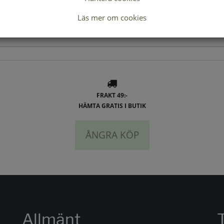
Lagerstatus per butik
Läs mer om cookies
FRAKT 49:-
HÄMTA GRATIS I BUTIK
ÅNGRA KÖP
Allmänt