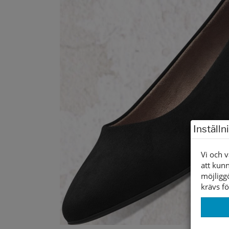
Inställn
Vi och v
att kunn
möjligg
krävs fö