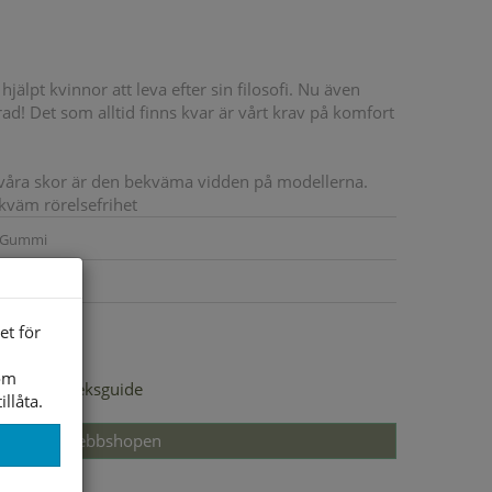
hjälpt kvinnor att leva efter sin filosofi. Nu även
ad! Det som alltid finns kvar är vårt krav på komfort
r våra skor är den bekväma vidden på modellerna.
kväm rörelsefrihet
Gummi
Microfibrer
Microfibrer
et för
som
Storleksguide
illåta.
Slut i webbshopen