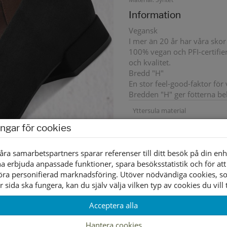
Information
Vegansk
I mer än 20 år har våra skor 
100% vegan och PFI-certifier
och kvalitet.
Bredd "H"
En stor feel-good-faktor fö
Bredden "H" ger fötterna be
Yttersula material
ingar för cookies
Innersula material
Foder material
åra samarbetspartners sparar referenser till ditt besök på din enh
a erbjuda anpassade funktioner, spara besöksstatistik och för att
öra personifierad marknadsföring. Utöver nödvändiga cookies, 
r sida ska fungera, kan du själv välja vilken typ av cookies du vill t
Acceptera alla
Hantera cookies