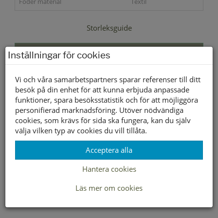
Foder material
Textil
Storleksguide
Slut i webbshopen
Inställningar för cookies
Vi och våra samarbetspartners sparar referenser till ditt
Lagerstatus per butik
besök på din enhet för att kunna erbjuda anpassade
Butik
funktioner, spara besöksstatistik och för att möjliggöra
personifierad marknadsföring. Utöver nödvändiga
Borlänge
cookies, som krävs för sida ska fungera, kan du själv
Buffert lager
välja vilken typ av cookies du vill tillåta.
Acceptera alla
LEVERANS INOM 2-4 DAGAR INOM SVERIGE
Hantera cookies
Läs mer om cookies
FRAKT 49:-
HÄMTA GRATIS I BUTIK