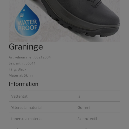
Graninge
Artikelnummer: 08212004
Lev. artnr: 56511
Färg: Black
Material: Skinn
Information
Vattentät
Ja
Yttersula material
Gummi
Innersula material
Skinn/textil