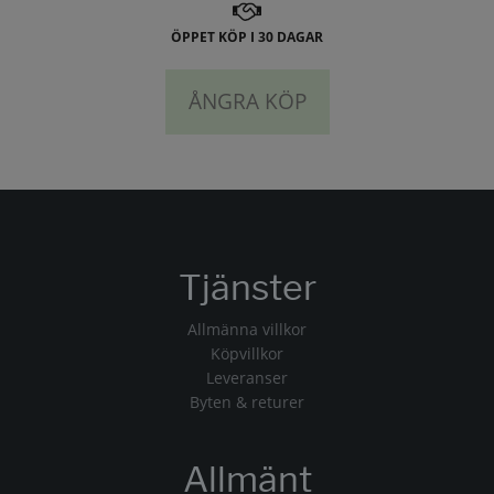
ÖPPET KÖP I 30 DAGAR
ÅNGRA KÖP
Tjänster
Allmänna villkor
Köpvillkor
Leveranser
Byten & returer
Allmänt