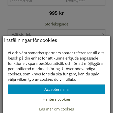
Foder material
Textil/Syntet
995 kr
Storleksguide
Inställningar för cookies
Välj storlek först
Vi och våra samarbetspartners sparar referenser till ditt
besök på din enhet för att kunna erbjuda anpassade
funktioner, spara besöksstatistik och för att möjliggöra
Lagerstatus per butik
personifierad marknadsföring. Utöver nödvändiga
cookies, som krävs för sida ska fungera, kan du själv
Butik
36
37
38
39
40
41
42
välja vilken typ av cookies du vill tillåta.
Borlänge
Buffert lager
Acceptera alla
Hantera cookies
LEVERANS INOM 2-4 DAGAR INOM SVERIGE
Läs mer om cookies