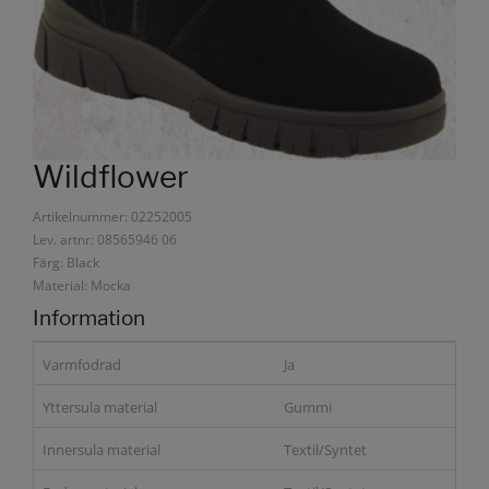
Wildflower
Artikelnummer: 02252005
Lev. artnr: 08565946 06
Färg: Black
Material: Mocka
Information
Varmfodrad
Ja
Yttersula material
Gummi
Innersula material
Textil/Syntet