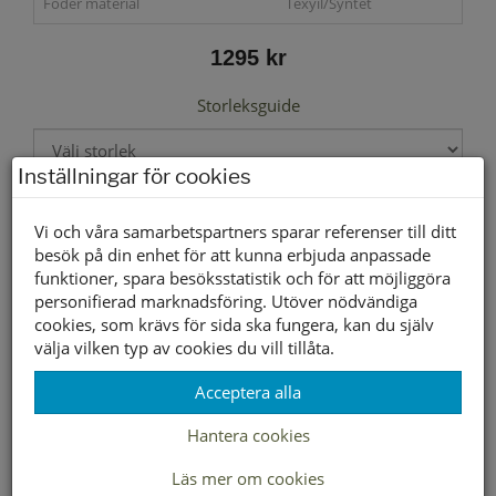
Foder material
Texyil/Syntet
1295 kr
Storleksguide
Inställningar för cookies
Välj storlek först
Vi och våra samarbetspartners sparar referenser till ditt
besök på din enhet för att kunna erbjuda anpassade
funktioner, spara besöksstatistik och för att möjliggöra
Lagerstatus per butik
personifierad marknadsföring. Utöver nödvändiga
cookies, som krävs för sida ska fungera, kan du själv
Butik
37
38
39
40
41
42
välja vilken typ av cookies du vill tillåta.
Borlänge
Buffert lager
Acceptera alla
Hantera cookies
LEVERANS INOM 2-4 DAGAR INOM SVERIGE
Läs mer om cookies