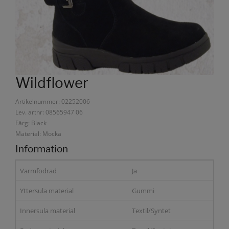
Wildflower
Artikelnummer: 02252006
Lev. artnr: 08565947 06
Färg: Black
Material: Mocka
Information
Varmfodrad
Ja
Yttersula material
Gummi
Innersula material
Textil/Syntet