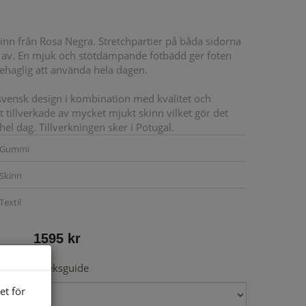
skinn från Rosa Negra. Stretchpartier på båda sidorna
ch av. En mjuk och stötdämpande fotbädd ger foten
ehaglig att använda hela dagen.
 svensk design i kombination med kvalitet och
t tillverkade av mycket mjukt skinn vilket gör det
el dag. Tillverkningen sker i Potugal.
Gummi
Skinn
Textil
1595 kr
Storleksguide
et för