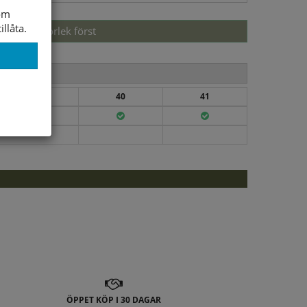
som
illåta.
Välj storlek först
39
40
41
ÖPPET KÖP I 30 DAGAR