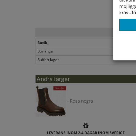
möjligg
krävs fö
Butik
Borlänge
Buffert lager
Andra färger
- Rosa negra
LEVERANS INOM 2-4 DAGAR INOM SVERIGE