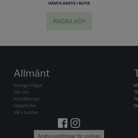
HÄMTA GRATIS I BUTIK
ÅNGRA KÖP
Allmänt
Vanliga frågor
M
Om oss
7
Kontakta oss
T
Öppettider
O
Våra butiker
Ändra inställingar för cookies