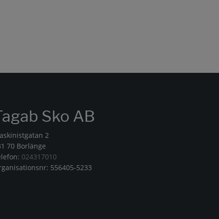
Tagab Sko AB
askinistgatan 2
81 70 Borlänge
elefon:
024317010
rganisationsnr: 556405-5233