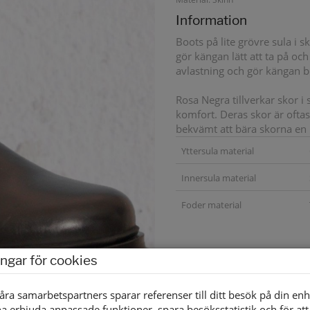
Information
Boots på lite grövre sula i 
gör kängan lätt att ta på o
avlastning och gör kängan b
Rosa Negra tillverkar skor i
komfort. Deras skor är oftas
bekvämt att bära skorna en h
Yttersula material
Innersula material
Foder material
ingar för cookies
åra samarbetspartners sparar referenser till ditt besök på din enh
a erbjuda anpassade funktioner, spara besöksstatistik och för att