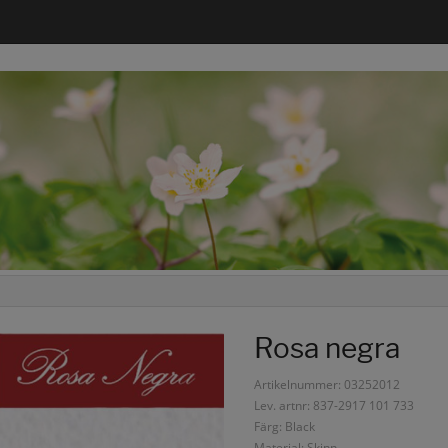
Rosa negra
Artikelnummer: 03252012
Lev. artnr: 837-2917 101 733
Färg: Black
Material: Skinn