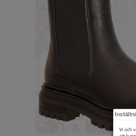
Inställn
Vi och v
att kunn