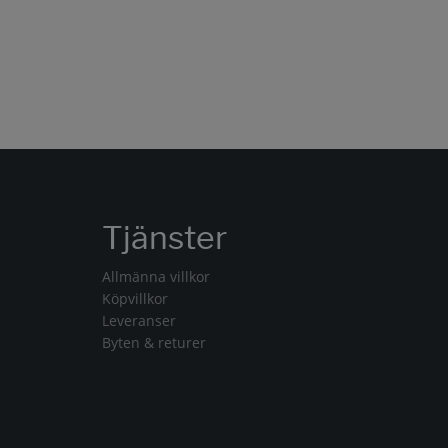
Tjänster
Allmänna villkor
Köpvillkor
Leveranser
Byten & returer