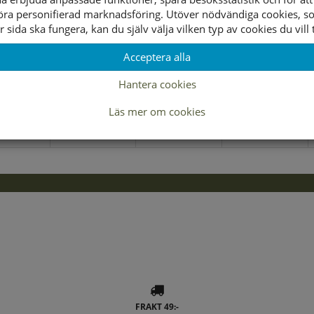
öra personifierad marknadsföring. Utöver nödvändiga cookies, 
r sida ska fungera, kan du själv välja vilken typ av cookies du vill t
Acceptera alla
Lagerstatus per butik
Hantera cookies
36
37
38
Läs mer om cookies
FRAKT 49:-