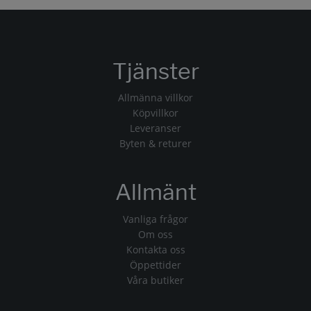
Tjänster
Allmänna villkor
Köpvillkor
Leveranser
Byten & returer
Allmänt
Vanliga frågor
Om oss
Kontakta oss
Öppettider
Våra butiker