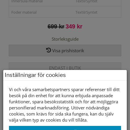
Innersula material
Textil/Syntet
Foder material
Textil/Syntet
699 kr
349 kr
Storleksguide
Visa prishistorik
ENDAST I BUTIK
Inställningar för cookies
Lagerstatus per butik
Vi och våra samarbetspartners sparar referenser till ditt
besök på din enhet för att kunna erbjuda anpassade
Butik
37
38
39
40
41
funktioner, spara besöksstatistik och för att möjliggöra
Borlänge
personifierad marknadsföring. Utöver nödvändiga
Buffert lager
cookies, som krävs för sida ska fungera, kan du själv
välja vilken typ av cookies du vill tillåta.
Andra färger