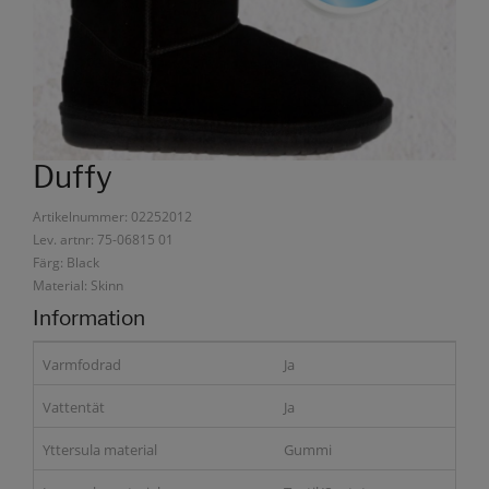
Duffy
Artikelnummer: 02252012
Lev. artnr: 75-06815 01
Färg: Black
Material: Skinn
Information
Varmfodrad
Ja
Vattentät
Ja
Yttersula material
Gummi