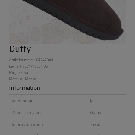
Duffy
Artikelnummer: 04242049
Lev. artnr: 71-75854 05
Färg: Brown
Material: Mocka
Information
Varmfodrad
Ja
Yttersula material
Gummi
Innersula material
Textil