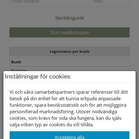
Foder material
Textil
Storleksguide
Slut i webbshopen
Lagerstatus per butik
Butik
Borlänge
Inställningar för cookies
Buffert lager
Vi och våra samarbetspartners sparar referenser till ditt
Andra färger
besök på din enhet för att kunna erbjuda anpassade
funktioner, spara besöksstatistik och för att möjliggöra
personifierad marknadsföring. Utöver nödvändiga
cookies, som krävs för sida ska fungera, kan du själv
- Duffy
välja vilken typ av cookies du vill tillåta.
Acceptera alla