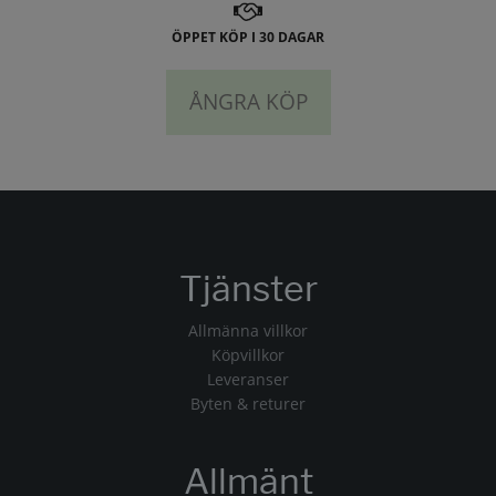
ÖPPET KÖP I 30 DAGAR
ÅNGRA KÖP
Tjänster
Allmänna villkor
Köpvillkor
Leveranser
Byten & returer
Allmänt