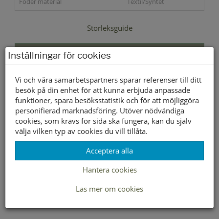
Foder material
Textil/Syntet
Storleksguide
Slut i webbshopen
Inställningar för cookies
Vi och våra samarbetspartners sparar referenser till ditt
Lagerstatus per butik
besök på din enhet för att kunna erbjuda anpassade
Butik
funktioner, spara besöksstatistik och för att möjliggöra
personifierad marknadsföring. Utöver nödvändiga
Borlänge
cookies, som krävs för sida ska fungera, kan du själv
Buffert lager
välja vilken typ av cookies du vill tillåta.
Acceptera alla
LEVERANS INOM 2-4 DAGAR INOM SVERIGE
Hantera cookies
Läs mer om cookies
FRAKT 49:-
HÄMTA GRATIS I BUTIK