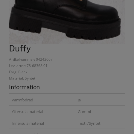
Duffy
Artikelnummer: 04242067
Lev. artnr: 78-68368 01
Färg: Black
Material: Syntet
Information
Varmfodrad
Ja
Yttersula material
Gummi
Innersula material
Textil/Syntet