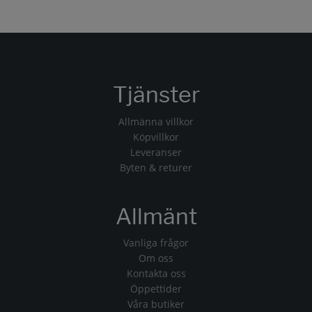
Tjänster
Allmänna villkor
Köpvillkor
Leveranser
Byten & returer
Allmänt
Vanliga frågor
Om oss
Kontakta oss
Öppettider
Våra butiker