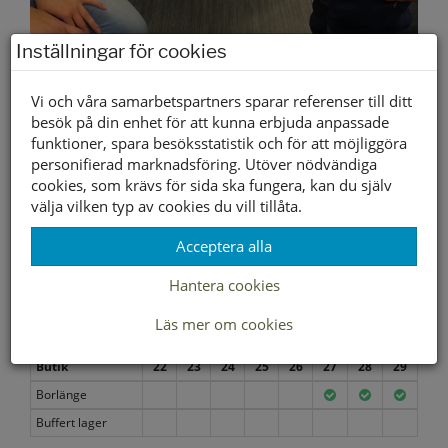
Inställningar för cookies
Vi och våra samarbetspartners sparar referenser till ditt
besök på din enhet för att kunna erbjuda anpassade
funktioner, spara besöksstatistik och för att möjliggöra
personifierad marknadsföring. Utöver nödvändiga
cookies, som krävs för sida ska fungera, kan du själv
välja vilken typ av cookies du vill tillåta.
Acceptera alla
ENDAST I BUTIK
Hantera cookies
Läs mer om cookies
Lagerstatus per butik
Butik
22
23
24
25
26
27
28
29
Borlänge
Buffert lager