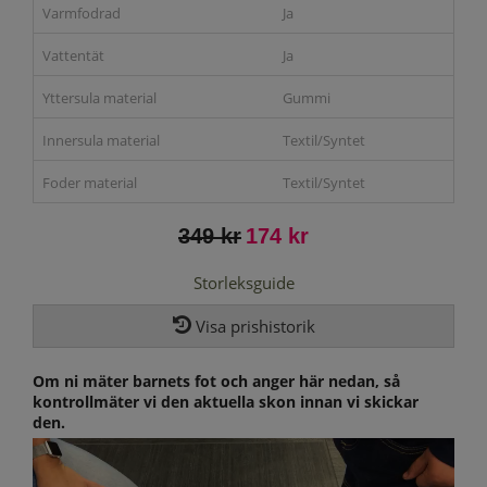
Varmfodrad
Ja
Vattentät
Ja
Yttersula material
Gummi
Innersula material
Textil/Syntet
Foder material
Textil/Syntet
349 kr
174 kr
Storleksguide
Visa prishistorik
Om ni mäter barnets fot och anger här nedan, så
kontrollmäter vi den aktuella skon innan vi skickar
den.