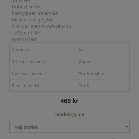
· Softshell
· Dubbel velcro
· Formgjuten innersula
· Mellansula i phylon
· Slitsula i gummi och phylon
· Tvättbar i 30°
· Normal läst
Vattentät
Ja
Yttersula material
Gummi
Innersula material
Textil utagbar
Foder material
Textil
469 kr
Storleksguide