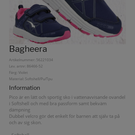
Bagheera
Artikelnummer: 56221034
Lev. artnr: 86466-52
Färg: Violet
Material: Softshell/Pu/Tpu
Information
Pico är en lätt och sportig sko i vattenavvisande ovandel
i Softshell och med bra passform samt bekväm
dämpning
Dubbel velcro gör det enkelt för barnen att själv ta på
och av sig skon.