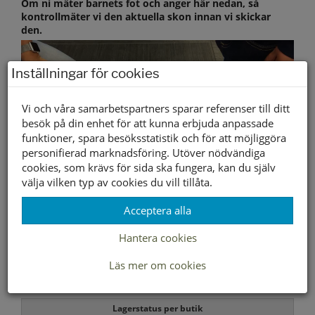
Om ni mäter barnets fot och anger här nedan, så
kontrollmäter vi den aktuella skon innan vi skickar
den.
Inställningar för cookies
Vi och våra samarbetspartners sparar referenser till ditt
besök på din enhet för att kunna erbjuda anpassade
funktioner, spara besöksstatistik och för att möjliggöra
personifierad marknadsföring. Utöver nödvändiga
cookies, som krävs för sida ska fungera, kan du själv
välja vilken typ av cookies du vill tillåta.
Acceptera alla
Hantera cookies
Välj storlek först
Läs mer om cookies
Lagerstatus per butik