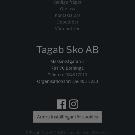
Vanliga frågor
Om oss
Kontakta oss
Öppettider
Våra butiker
Tagab Sko AB
Maskinistgatan 2
781 70 Borlänge
Telefon:
024317010
Organisationsnr: 556405-5233
Ändra inställingar för cookies
© Tagab Sko AB 2026 i samarbete med
Flexicon