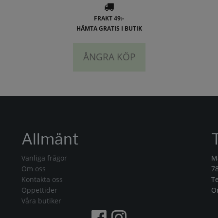
FRAKT 49:-
HÄMTA GRATIS I BUTIK
ÅNGRA KÖP
Allmänt
Vanliga frågor
M
Om oss
7
Kontakta oss
T
Öppettider
O
Våra butiker