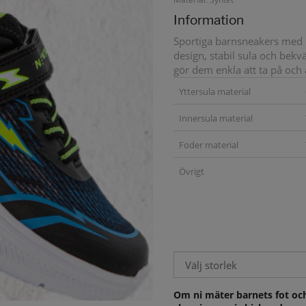
Information
Sportiga barnsneakers med b
design, stabil sula och bek
gör dem enkla att ta på och 
Yttersula material
Innersula material
Foder material
Övrigt
Om ni mäter barnets fot och