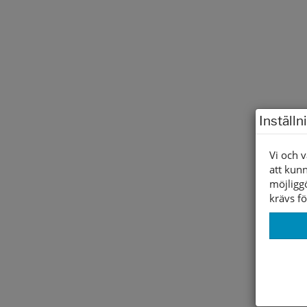
Inställn
Vi och v
att kunn
möjligg
krävs fö