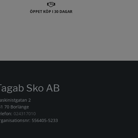
ÖPPET KÖP I 30 DAGAR
Tagab Sko AB
askinistgatan 2
81 70 Borlänge
elefon:
024317010
rganisationsnr: 556405-5233