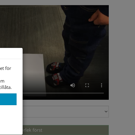
et för
som
illåta.
Välj storlek först