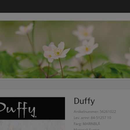
Duffy
Artikelnummer: 56261022
Lev. artnr: 84-51257 10
Färg: MARINBLÅ
Material: Syntet