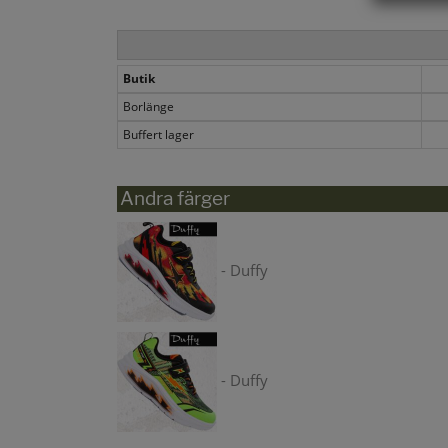
Butik
Borlänge
Buffert lager
Andra färger
- Duffy
- Duffy