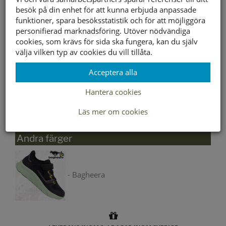
besök på din enhet för att kunna erbjuda anpassade
funktioner, spara besöksstatistik och för att möjliggöra
personifierad marknadsföring. Utöver nödvändiga
Välj storlek först
cookies, som krävs för sida ska fungera, kan du själv
välja vilken typ av cookies du vill tillåta.
Lagerstatus per butik
Acceptera alla
Butik
28
29
30
31
32
33
34
35
Hantera cookies
Borlänge
Buffert lager
Läs mer om cookies
Andra färger
- Bagheera