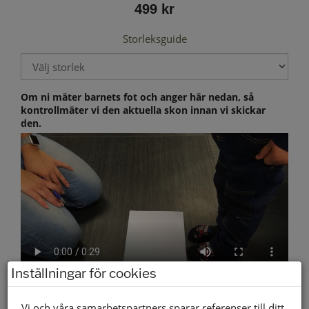
499 kr
Storleksguide
Om ni mäter barnets fot och anger här nedan, så
kontrollmäter vi den aktuella skon innan vi skickar
den.
Inställningar för cookies
Vi och våra samarbetspartners sparar referenser till ditt