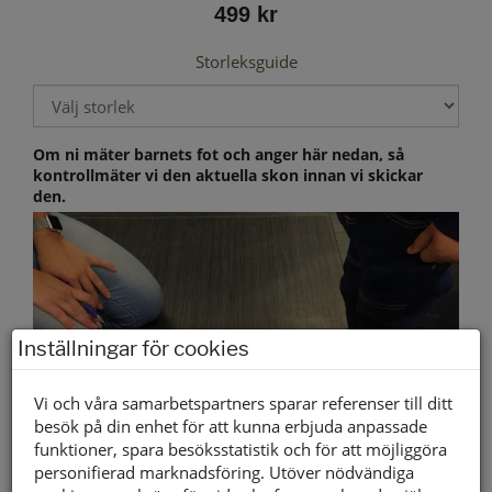
499 kr
Storleksguide
Om ni mäter barnets fot och anger här nedan, så
kontrollmäter vi den aktuella skon innan vi skickar
den.
Inställningar för cookies
Vi och våra samarbetspartners sparar referenser till ditt
besök på din enhet för att kunna erbjuda anpassade
funktioner, spara besöksstatistik och för att möjliggöra
personifierad marknadsföring. Utöver nödvändiga