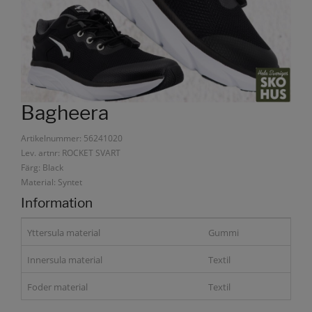
Bagheera
Artikelnummer: 56241020
Lev. artnr: ROCKET SVART
Färg: Black
Material: Syntet
Information
Yttersula material
Gummi
Innersula material
Textil
Foder material
Textil