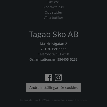
Om oss
Kontakta oss
Öppettider
Våra butiker
Tagab Sko AB
Maskinistgatan 2
781 70 Borlänge
Telefon:
024317010
Organisationsnr: 556405-5233
Ändra inställingar för cookies
© Tagab Sko AB 2026 i samarbete med
Flexicon