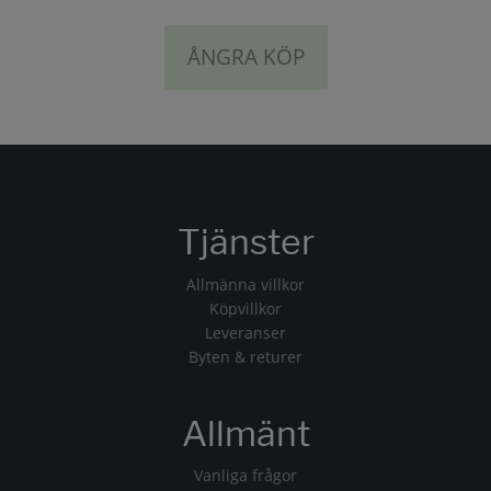
ÅNGRA KÖP
Tjänster
Allmänna villkor
Köpvillkor
Leveranser
Byten & returer
Allmänt
Vanliga frågor