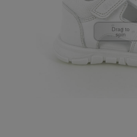
Drag to
spin