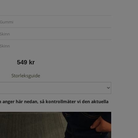
Gummi
Skinn
Skinn
549 kr
Storleksguide
 anger här nedan, så kontrollmäter vi den aktuella