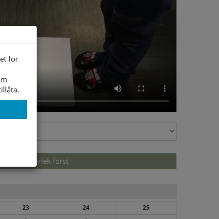
et för
som
illåta.
Välj storlek först
23
24
25