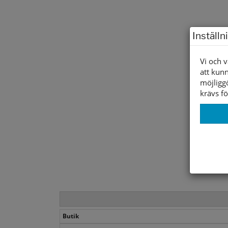
Inställn
Vi och v
att kunn
möjligg
krävs fö
Butik