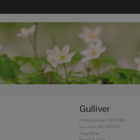
Gulliver
Artikelnummer: 45231008
Lev. artnr: 452-0004 02
Färg: White
Material: Skinn