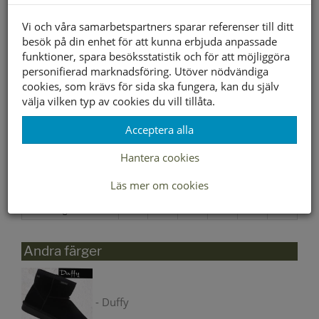
Vi och våra samarbetspartners sparar referenser till ditt
besök på din enhet för att kunna erbjuda anpassade
funktioner, spara besöksstatistik och för att möjliggöra
personifierad marknadsföring. Utöver nödvändiga
cookies, som krävs för sida ska fungera, kan du själv
välja vilken typ av cookies du vill tillåta.
Välj storlek först
Acceptera alla
Lagerstatus per butik
Hantera cookies
Butik
30
31
32
33
34
35
Läs mer om cookies
Borlänge
Buffert lager
Andra färger
- Duffy