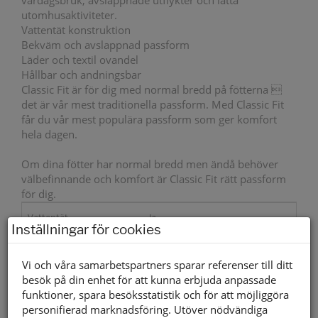
vardagsbruk, avslappnade utflykter och lätta
utomhusaktiviteter.
Vattentät konstruktion
Bekväm och avslappnad passform
Läder och textil ovandel
Hållbar och andningsbar
Classic Fit är för dig med normal bredd på fötterna 
det är vår mest traditionella passform. Med Classic Fit
får du vår mest populära passform som ger komfort
hela dagen.
Om dina fötter har normal bredd men ändå behöver
välbefinnande och komfort är Classic Fit rätt passform
för dig.
Vattentät
Ja
Inställningar för cookies
Yttersula material
Gummi
Vi och våra samarbetspartners sparar referenser till ditt
Innersula material
Air coled Memory foam
besök på din enhet för att kunna erbjuda anpassade
funktioner, spara besöksstatistik och för att möjliggöra
Foder material
Textil
personifierad marknadsföring. Utöver nödvändiga