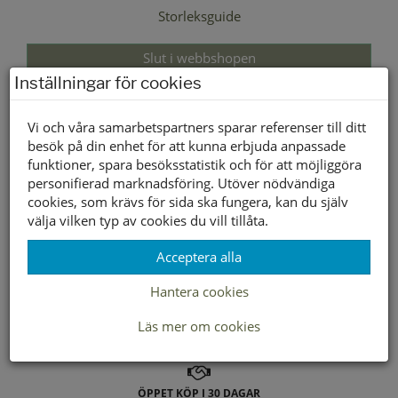
Storleksguide
Slut i webbshopen
Inställningar för cookies
Lagerstatus per butik
Vi och våra samarbetspartners sparar referenser till ditt
Butik
besök på din enhet för att kunna erbjuda anpassade
funktioner, spara besöksstatistik och för att möjliggöra
Borlänge
personifierad marknadsföring. Utöver nödvändiga
Buffert lager
cookies, som krävs för sida ska fungera, kan du själv
välja vilken typ av cookies du vill tillåta.
Acceptera alla
LEVERANS INOM 2-4 DAGAR INOM SVERIGE
Hantera cookies
FRAKT 49:-
Läs mer om cookies
HÄMTA GRATIS I BUTIK
ÖPPET KÖP I 30 DAGAR