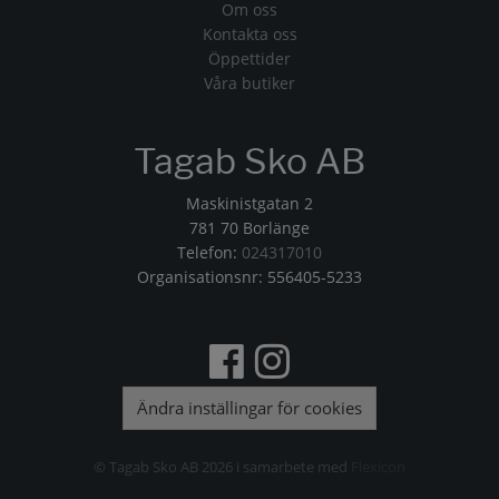
Om oss
Kontakta oss
Öppettider
Våra butiker
Tagab Sko AB
Maskinistgatan 2
781 70 Borlänge
Telefon:
024317010
Organisationsnr: 556405-5233
Ändra inställingar för cookies
© Tagab Sko AB 2026 i samarbete med
Flexicon