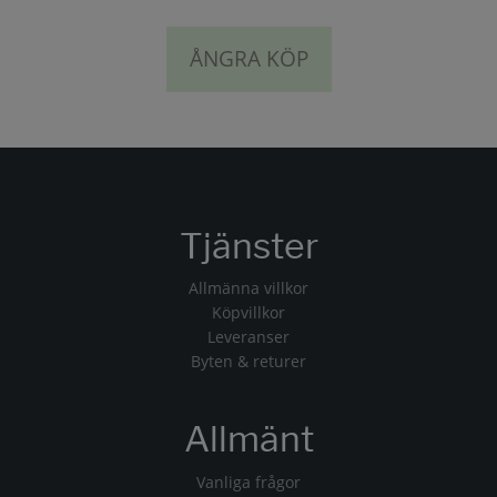
ÅNGRA KÖP
Tjänster
Allmänna villkor
Köpvillkor
Leveranser
Byten & returer
Allmänt
Vanliga frågor