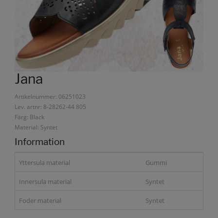
Jana
Artikelnummer: 06251023
Lev. artnr: 8-28262-44 805
Färg: Black
Material: Syntet
Information
Yttersula material
Gummi
Innersula material
Syntet
Foder material
Syntet