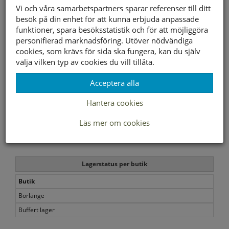
Vattentät
Ja
Vi och våra samarbetspartners sparar referenser till ditt
besök på din enhet för att kunna erbjuda anpassade
Yttersula material
Gummi
funktioner, spara besöksstatistik och för att möjliggöra
personifierad marknadsföring. Utöver nödvändiga
Innersula material
Air-Cooled Memory Foam-komfortinnersula
cookies, som krävs för sida ska fungera, kan du själv
Foder material
Foder i fuskpäls
välja vilken typ av cookies du vill tillåta.
Övrigt
Relaxed Fit för en rymlig passform
Acceptera alla
Hantera cookies
Storleksguide
Läs mer om cookies
Slut i webbshopen
Lagerstatus per butik
Butik
Borlänge
Buffert lager