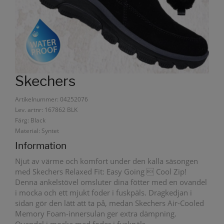
Skechers
Artikelnummer: 04252076
Lev. artnr: 167862 BLK
Färg: Black
Material: Syntet
Information
Njut av värme och komfort under den kalla säsongen
med Skechers Relaxed Fit: Easy Going  Cool Zip!
Denna ankelstövel omsluter dina fötter med en ovandel
i mocka och ett mjukt foder i fuskpäls. Dragkedjan i
sidan gör den lätt att ta på, medan Skechers Air-Cooled
Memory Foam-innersulan ger extra dämpning.