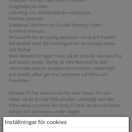
Ovandel i mocka med foder i fuskpäls
Dragkedja på sidan
Lättviktig och stötdämpande mellansula
Flexibel yttersula
Vadderad Skechers Air-Cooled Memory Foam-
komfortinnersula
Relaxed Fit för en rymlig passform vid tå och framfot
Behandlad med 3M Scotchgard för att motstå vatten
och fläckar
Med Relaxed Fit ligger fokus på att dina tår ska vara fria
och kunna andas. Därför är våra Relaxed Fit-skor
utformade med en bredare konstruktion i både höjd
och bredd, vilket ger mer utrymme vid tårna och
framfoten.
Relaxed Fit har samma storlek som Classic Fit runt
hälen, så att din häl hålls på plats samtidigt som det
finns extra utrymme för tårna  utan att skorna känns
trånga och obekväma under dagen.
Varmfodrad
Ja
Inställningar för cookies