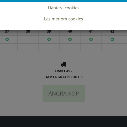
Hantera cookies
Läs mer om cookies
Lagerstatus per butik
37
38
39
40
41
42
FRAKT 49:-
HÄMTA GRATIS I BUTIK
ÅNGRA KÖP