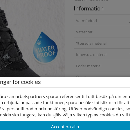
Information
Varmfodrad
Vattentät
Yttersula material
Innersula material
Foder material
Övrigt
ingar för cookies
åra samarbetspartners sparar referenser till ditt besök på din enh
a erbjuda anpassade funktioner, spara besöksstatistik och för att
öra personifierad marknadsföring. Utöver nödvändiga cookies, 
r sida ska fungera, kan du själv välja vilken typ av cookies du vill t
Acceptera alla