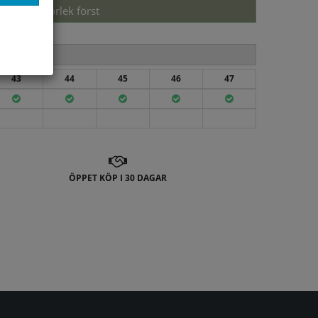
Välj storlek först
43
44
45
46
47
ÖPPET KÖP I 30 DAGAR