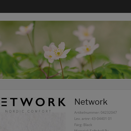
Network
Artikelnummer: 04232047
Lev. artnr: 43-04401 01
Färg: Black
Material: Softshell Pu