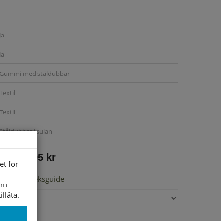
Ja
Ja
Gummi med ståldubbar
Textil
Textil
Ståldubbar i sulan
995 kr
et för
Storleksguide
som
illåta.