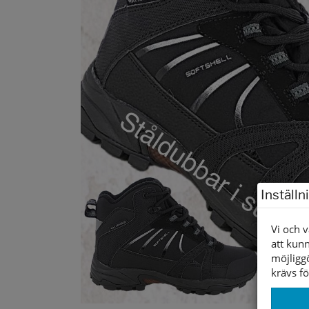
Inställn
Vi och v
att kunn
möjligg
krävs fö