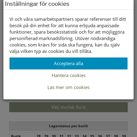
Inställningar för cookies
den.
Vi och våra samarbetspartners sparar referenser till ditt
besök på din enhet för att kunna erbjuda anpassade
funktioner, spara besöksstatistik och för att möjliggöra
personifierad marknadsföring. Utöver nödvändiga
cookies, som krävs för sida ska fungera, kan du själv
välja vilken typ av cookies du vill tillåta.
Acceptera alla
Hantera cookies
Läs mer om cookies
Välj storlek först
Lagerstatus per butik
Butik
28
29
30
31
32
33
34
35
36
37
38
39