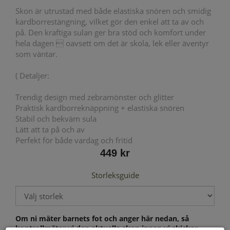
Skon är utrustad med både elastiska snören och smidig
kardborrestängning, vilket gör den enkel att ta av och
på. Den kraftiga sulan ger bra stöd och komfort under
hela dagen  oavsett om det är skola, lek eller äventyr
som väntar.
( Detaljer:
Trendig design med zebramönster och glitter
Praktisk kardborreknäppning + elastiska snören
Stabil och bekväm sula
Lätt att ta på och av
Perfekt för både vardag och fritid
449 kr
Storleksguide
Om ni mäter barnets fot och anger här nedan, så
kontrollmäter vi den aktuella skon innan vi skickar